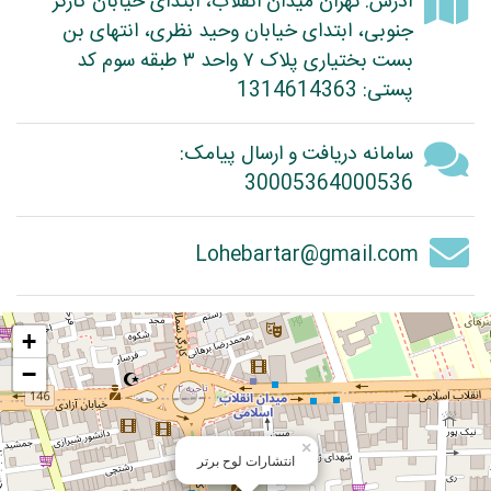
آدرس: تهران میدان انقلاب، ابتدای خیابان کارگر
جنوبی، ابتدای خیابان وحید نظری، انتهای بن
بست بختیاری پلاک ۷ واحد ۳ طبقه سوم کد
پستی: 1314614363
سامانه دریافت و ارسال پیامک:
30005364000536
Lohebartar@gmail.com
+
−
×
انتشارات لوح برتر