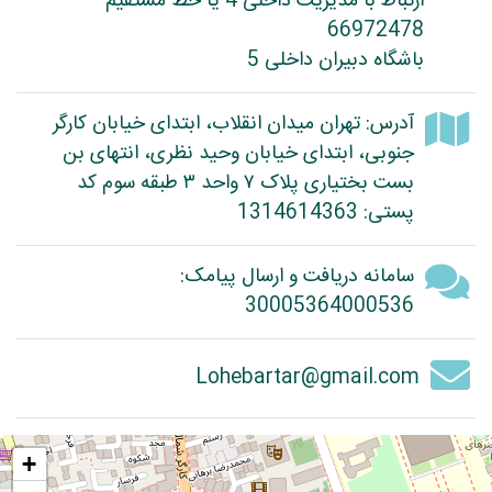
ارتباط با مدیریت داخلی 4 یا خط مستقیم
66972478
باشگاه دبیران داخلی 5
آدرس: تهران میدان انقلاب، ابتدای خیابان کارگر
جنوبی، ابتدای خیابان وحید نظری، انتهای بن
بست بختیاری پلاک ۷ واحد ۳ طبقه سوم کد
پستی: 1314614363
سامانه دریافت و ارسال پیامک:
30005364000536
Lohebartar@gmail.com
+