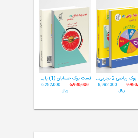
فست بوک ریاضی 2 تجربی- ((آموزش سریع، آسان و کامل ریاضی پایۀ یازدهم))
فست بوک حسابان (1) پایۀ یازدهم
6,282,000
6,980,000
8,982,000
9,980
ریال
ریال