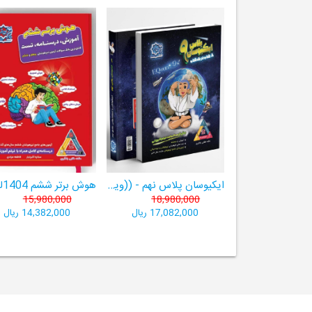
ایکیوسان پلاس نهم - ((ویژۀ مدارس نمونه دولتی، تیزهوشان و سمپاد+ فیلم‌های آموزشی+سامانۀ آزمون‌ساز رایگان))
15,980,000
18,980,000
17,082,000 ریال
14,382,000 ریال