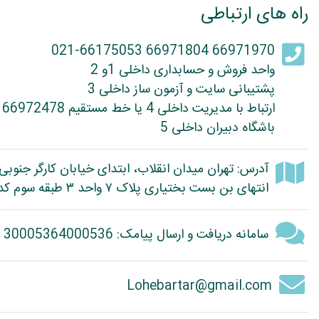
راه های ارتباطی
66971970 66971804 021-66175053
واحد فروش و حسابداری داخلی 1و 2
پشتیبانی سایت و آزمون ساز داخلی 3
ارتباط با مدیریت داخلی 4 یا خط مستقیم 66972478
باشگاه دبیران داخلی 5
آدرس: تهران میدان انقلاب، ابتدای خیابان کارگر جنوبی
انتهای بن بست بختیاری پلاک ۷ واحد ۳ طبقه سوم کد پستی: 1314614363
سامانه دریافت و ارسال پیامک: 30005364000536
Lohebartar@gmail.com