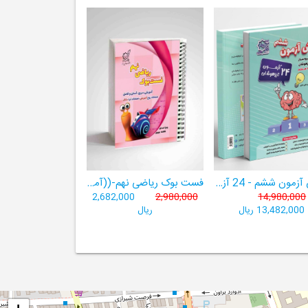
هوش آزمون ششم - 24 آزمون شبیه ساز تیزهوشان
فست بوک ریاضی نهم-((آموزش سریع، آسان و کامل ریاضی پایۀ نهم))
2,682,000
2,980,000
14,980,000
13,482,000 ریال
ریال