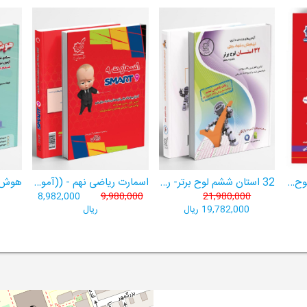
هوش برتر ششم 1404لوح برتر- ((ویژۀ آزمون تیزهوشان پایۀ ششم+ فیلم آموزشی + سامانۀ آزمون‌ساز رایگان))
32 استان ششم لوح برتر- ربات باهوش ششم ((به همراه سامانۀ آزمون‌ساز رایگان))
اسمارت ریاضی نهم - ((آموزش پیشرفتۀ ریاضی تیزهوشان و نمونه‌دولتی نهم+ سامانۀ آزمون‌ساز آنلاین))
8,982,000
9,980,000
21,980,000
19,782,000 ریال
ریال