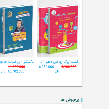
فست بوک ریاضی دهم - تجربی و ریاضی ((آموزش سریع، آسان و کامل ریاضی پایۀ دهم))
11,980,000
6,282,000
6,980,000
ریال
10,782,000 ریال
پرفروش ها