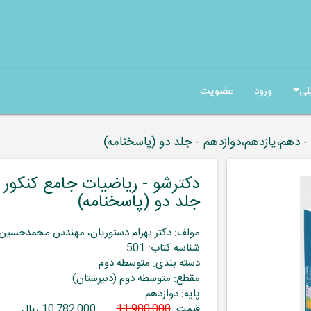
لی
ورود
عضویت
- دهم،یازدهم،دوازدهم - جلد دو (پاسخنامه)
دکترشو - ریاضیات جامع کنکور 
جلد دو (پاسخنامه)
مولف: دکتر بهرام دستوریان، مهندس محمدحسین
شناسه کتاب: 501
دسته بندی: متوسطه دوم
مقطع: متوسطه دوم (دبیرستان)
پایه: دوازدهم
قیمت:
11,980,000
10,782,000 ریال