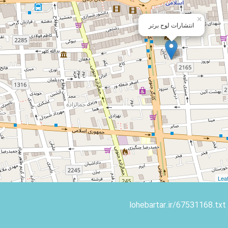
×
انتشارات لوح برتر
Leaf
lohebartar.ir/67531168.txt