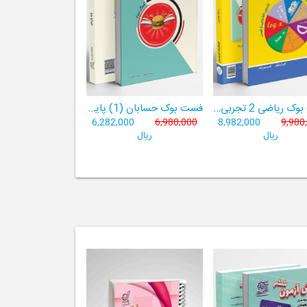
فست بوک ریاضی 2 تجربی- ((آموزش سریع، آسان و کامل ریاضی پایۀ یازدهم))
فست بوک حسابان (1) پایۀ یازدهم
6,282,000
6,980,000
8,982,000
9,980
ریال
ریال