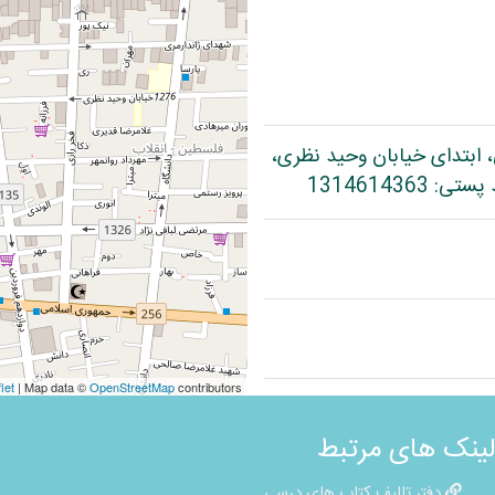
، ابتدای خیابان وحید نظری،
let
| Map data ©
OpenStreetMap
contributors
لینک های مرتبط
دفتر تالیف کتاب های درسی