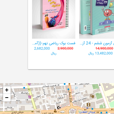
هوش آزمون ششم - 24 آزمون شبیه ساز تیزهوشان
فست بوک ریاضی نهم-((آموزش سریع، آسان و کامل ریاضی پایۀ نهم))
2,682,000
2,980,000
14,980,000
13,482,000 ریال
ریال
+
−