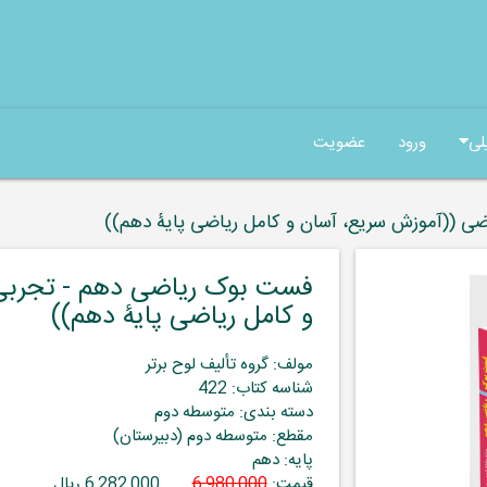
لی
ورود
عضویت
ی ((آموزش سریع، آسان و کامل ریاضی پایۀ دهم))
فست بوک ریاضی دهم - تجربی 
و کامل ریاضی پایۀ دهم))
مولف: گروه تألیف لوح برتر
شناسه کتاب: 422
دسته بندی: متوسطه دوم
مقطع: متوسطه دوم (دبیرستان)
پایه: دهم
قیمت:
6,980,000
6,282,000 ریال