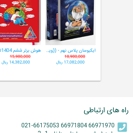
ایکیوسان پلاس نهم - ((ویژۀ مدارس نمونه دولتی، تیزهوشان و سمپاد+ فیلم‌های آموزشی+سامانۀ آزمون‌ساز رایگان))
15,980,000
18,980,000
17,082,000 ریال
14,382,000 ریال
راه های ارتباطی
66971970 66971804 021-66175053