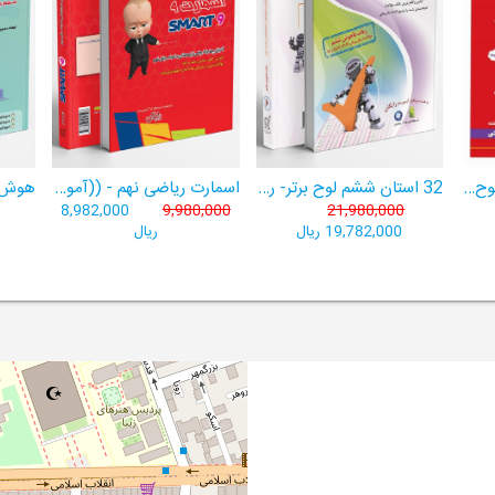
هوش برتر ششم 1404لوح برتر- ((ویژۀ آزمون تیزهوشان پایۀ ششم+ فیلم آموزشی + سامانۀ آزمون‌ساز رایگان))
32 استان ششم لوح برتر- ربات باهوش ششم ((به همراه سامانۀ آزمون‌ساز رایگان))
اسمارت ریاضی نهم - ((آموزش پیشرفتۀ ریاضی تیزهوشان و نمونه‌دولتی نهم+ سامانۀ آزمون‌ساز آنلاین))
8,982,000
9,980,000
21,980,000
19,782,000 ریال
ریال