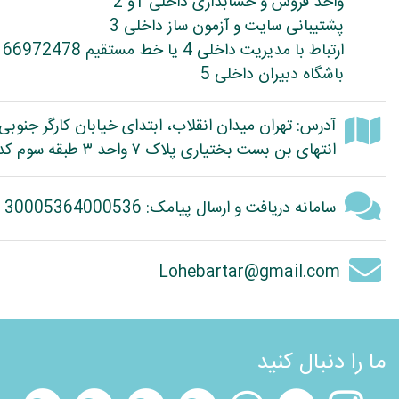
واحد فروش و حسابداری داخلی 1و 2
پشتیبانی سایت و آزمون ساز داخلی 3
ارتباط با مدیریت داخلی 4 یا خط مستقیم 66972478
باشگاه دبیران داخلی 5
آدرس: تهران میدان انقلاب، ابتدای خیابان کارگر جنوبی
انتهای بن بست بختیاری پلاک ۷ واحد ۳ طبقه سوم کد پستی: 1314614363
سامانه دریافت و ارسال پیامک: 30005364000536
Lohebartar@gmail.com
ما را دنبال کنید