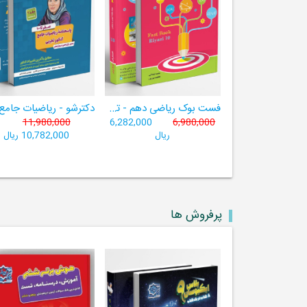
فست بوک ریاضی دهم - تجربی و ریاضی ((آموزش سریع، آسان و کامل ریاضی پایۀ دهم))
11,980,000
6,282,000
6,980,000
ریال
10,782,000 ریال
پرفروش ها