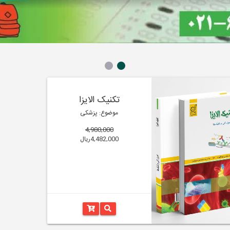
تکنیک الایزا
موضوع: پزشکی
4,980,000
4,482,000ریال