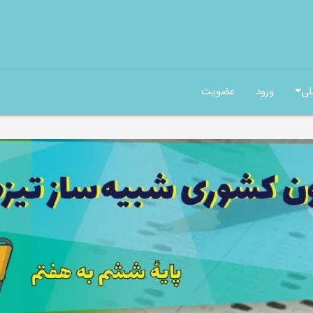
لی
ورود
عضویت