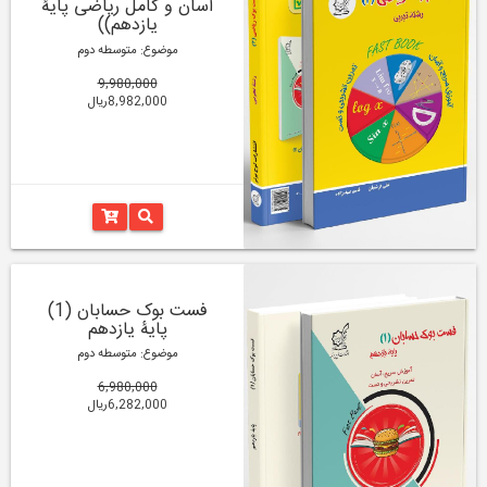
آسان و کامل ریاضی پایۀ
یازدهم))
موضوع: متوسطه دوم
9,980,000
8,982,000ریال
فست بوک حسابان (1)
پایۀ یازدهم
موضوع: متوسطه دوم
6,980,000
6,282,000ریال