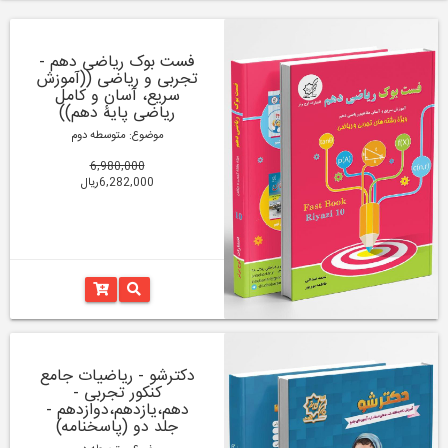
فست بوک ریاضی دهم -
تجربی و ریاضی ((آموزش
سریع، آسان و کامل
ریاضی پایۀ دهم))
موضوع: متوسطه دوم
6,980,000
6,282,000ریال
دکترشو - ریاضیات جامع
کنکور تجربی -
دهم،یازدهم،دوازدهم -
جلد دو (پاسخنامه)