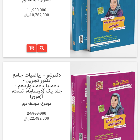
موضوع: متوسطه دوم
11,980,000
10,782,000ریال
دکترشو - ریاضیات جامع
کنکور تجربی -
دهم،یازدهم،دوازدهم -
جلد یک (درسنامه، تست،
آزمون)
موضوع: متوسطه دوم
24,980,000
22,482,000ریال