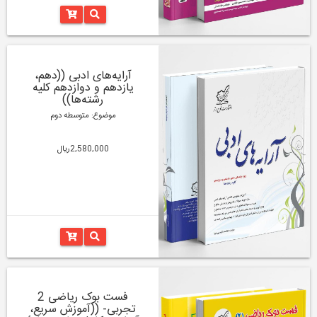
آرایه‌های ادبی ((دهم،
یازدهم و دوازدهم کلیه
رشته‌‌ها))
موضوع: متوسطه دوم
2,580,000ریال
فست بوک ریاضی 2
تجربی- ((آموزش سریع،