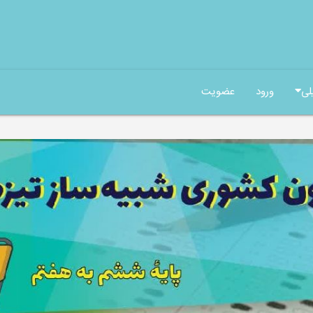
لی
ورود
عضویت