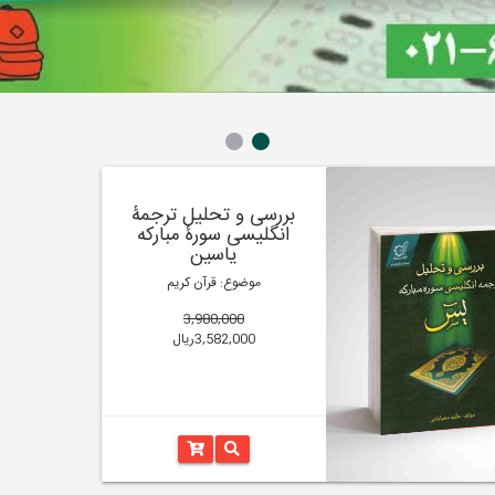
بررسی و تحلیل ترجمۀ
انگلیسی سورۀ مبارکه
یاسین
موضوع: قرآن کریم
3,980,000
3,582,000ریال