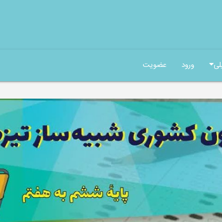
لی
ورود
عضویت