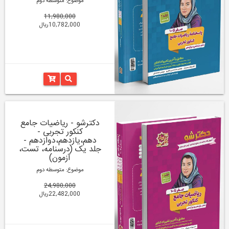
موضوع: متوسطه دوم
11,980,000
10,782,000ریال
دکترشو - ریاضیات جامع
کنکور تجربی -
دهم،یازدهم،دوازدهم -
جلد یک (درسنامه، تست،
آزمون)
موضوع: متوسطه دوم
24,980,000
22,482,000ریال