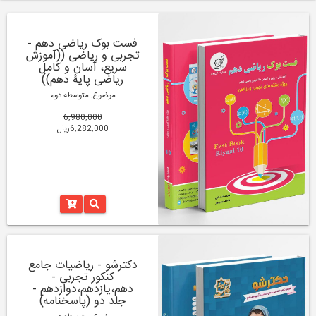
فست بوک ریاضی دهم -
تجربی و ریاضی ((آموزش
سریع، آسان و کامل
ریاضی پایۀ دهم))
موضوع: متوسطه دوم
6,980,000
6,282,000ریال
دکترشو - ریاضیات جامع
کنکور تجربی -
دهم،یازدهم،دوازدهم -
جلد دو (پاسخنامه)