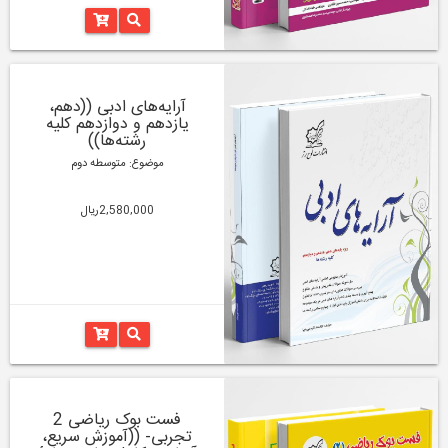
آرایه‌های ادبی ((دهم،
یازدهم و دوازدهم کلیه
رشته‌‌ها))
موضوع: متوسطه دوم
2,580,000ریال
فست بوک ریاضی 2
تجربی- ((آموزش سریع،