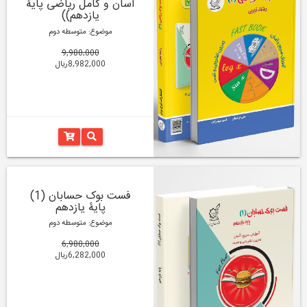
آسان و کامل ریاضی پایۀ
یازدهم))
موضوع: متوسطه دوم
9,980,000
8,982,000ریال
فست بوک حسابان (1)
پایۀ یازدهم
موضوع: متوسطه دوم
6,980,000
6,282,000ریال