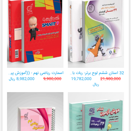
32 استان ششم لوح برتر- ربات باهوش ششم ((به همراه سامانۀ آزمون‌ساز رایگان))
اسمارت ریاضی نهم - ((آموزش پیشرفتۀ ریاضی تیزهوشان و نمونه‌دولتی نهم+ سامانۀ آزمون‌ساز آنلاین))
21,980,000
19,782,000
9,980,000
8,982,000 ریال
ریال