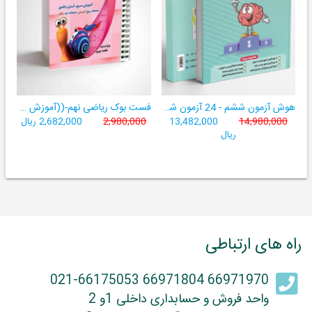
هوش آزمون ششم - 24 آزمون شبیه ساز تیزهوشان
فست بوک ریاضی نهم-((آموزش سریع، آسان و کامل ریاضی پایۀ نهم))
14,980,000
13,482,000
2,980,000
2,682,000 ریال
ریال
راه های ارتباطی
66971970 66971804 021-66175053
واحد فروش و حسابداری داخلی 1و 2