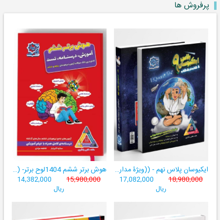
پرفروش ها
ایکیوسان پلاس نهم - ((ویژۀ مدارس نمونه دولتی، تیزهوشان و سمپاد+ فیلم‌های آموزشی+سامانۀ آزمون‌ساز رایگان))
هوش برتر ششم 1404لوح برتر- ((ویژۀ آزمون تیزهوشان پایۀ ششم+ فیلم آموزشی + سامانۀ آزمون‌ساز رایگان))
14,382,000
15,980,000
17,082,000
18,980,000
ریال
ریال