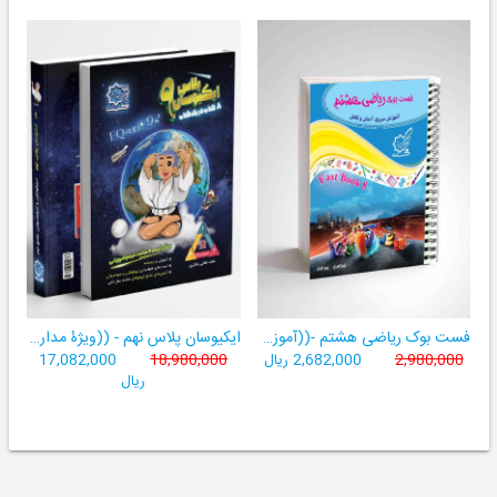
فست بوک ریاضی هشتم -((آموزش سریع، آسان و کامل ریاضی پایۀ هشتم))
ایکیوسان پلاس نهم - ((ویژۀ مدارس نمونه دولتی، تیزهوشان و سمپاد+ فیلم‌های آموزشی+سامانۀ آزمون‌ساز رایگان))
2,980,000
2,682,000 ریال
18,980,000
17,082,000
ریال