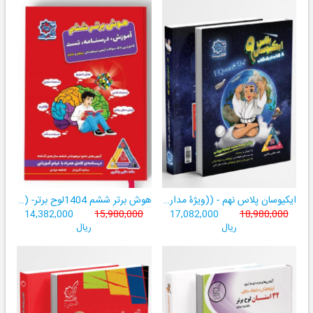
ایکیوسان پلاس نهم - ((ویژۀ مدارس نمونه دولتی، تیزهوشان و سمپاد+ فیلم‌های آموزشی+سامانۀ آزمون‌ساز رایگان))
هوش برتر ششم 1404لوح برتر- ((ویژۀ آزمون تیزهوشان پایۀ ششم+ فیلم آموزشی + سامانۀ آزمون‌ساز رایگان))
14,382,000
15,980,000
17,082,000
18,980,000
ریال
ریال