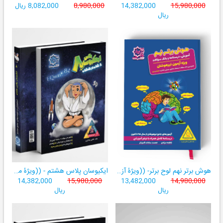
15,980,000
14,382,000
8,980,000
8,082,000 ریال
ریال
هوش برتر نهم لوح برتر- ((ویژۀ آزمون تیزهوشان پایۀ نهم+ فیلم آموزشی + سامانۀ آزمون‌ساز رایگان))
ایکیوسان پلاس هشتم - ((ویژۀ مدارس نمونه دولتی، تیزهوشان و سمپاد+ فیلم‌های آموزشی+سامانۀ آزمون‌ساز رایگان))
14,382,000
15,980,000
13,482,000
14,980,000
ریال
ریال