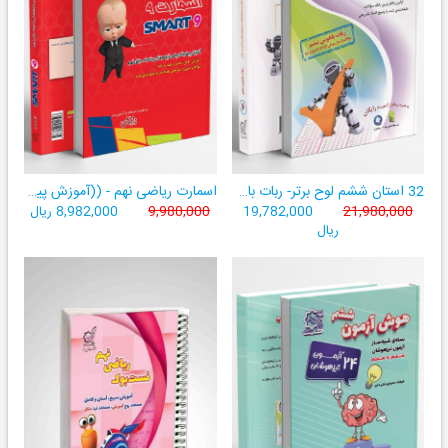
32 استان ششم لوح برتر- ربات باهوش ششم ((به همراه سامانۀ آزمون‌ساز رایگان))
اسمارت ریاضی نهم - ((آموزش پیشرفتۀ ریاضی تیزهوشان و نمونه‌دولتی نهم+ سامانۀ آزمون‌ساز آنلاین))
21,980,000
19,782,000
9,980,000
8,982,000 ریال
ریال