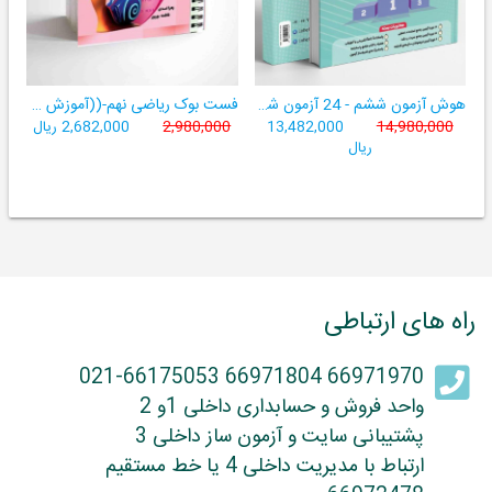
هوش آزمون ششم - 24 آزمون شبیه ساز تیزهوشان
فست بوک ریاضی نهم-((آموزش سریع، آسان و کامل ریاضی پایۀ نهم))
14,980,000
13,482,000
2,980,000
2,682,000 ریال
ریال
راه های ارتباطی
66971970 66971804 021-66175053
واحد فروش و حسابداری داخلی 1و 2
پشتیبانی سایت و آزمون ساز داخلی 3
ارتباط با مدیریت داخلی 4 یا خط مستقیم