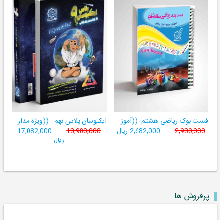
فست بوک ریاضی هشتم -((آموزش سریع، آسان و کامل ریاضی پایۀ هشتم))
ایکیوسان پلاس نهم - ((ویژۀ مدارس نمونه دولتی، تیزهوشان و سمپاد+ فیلم‌های آموزشی+سامانۀ آزمون‌ساز رایگان))
2,980,000
2,682,000 ریال
18,980,000
17,082,000
ریال
پرفروش ها