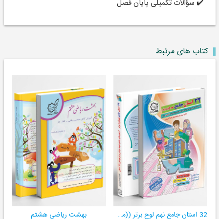
✔️ سؤالات تکمیلی پایان فصل
کتاب های مرتبط
32 استان جامع نهم لوح برتر ((مجموعه آزمون‌های وروردی دبیرستان‌های نمونه‌دولتی 31 استان کشور+ فیلم‌های آموزشی +سامانۀ آزمون ساز آنلاین))
بهشت ریاضی هشتم